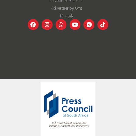
Privaatheidsbeleid
Adverteer by Ons
Kontak