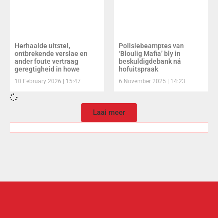
Herhaalde uitstel,
Polisiebeamptes van
ontbrekende verslae en
‘Bloulig Mafia’ bly in
ander foute vertraag
beskuldigdebank ná
geregtigheid in howe
hofuitspraak
10 February 2026
15:47
6 November 2025
14:23
Laai meer