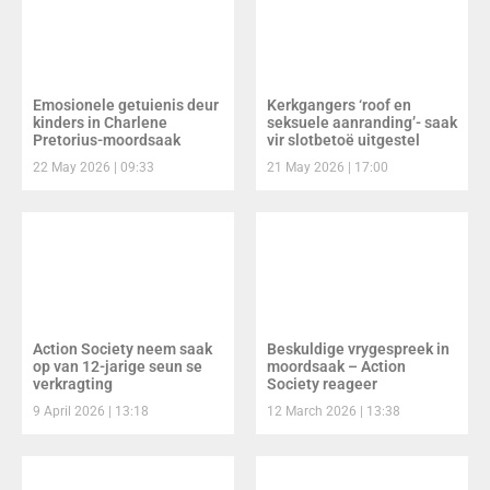
Emosionele getuienis deur
Kerkgangers ‘roof en
kinders in Charlene
seksuele aanranding’- saak
Pretorius-moordsaak
vir slotbetoë uitgestel
22 May 2026
09:33
21 May 2026
17:00
Action Society neem saak
Beskuldige vrygespreek in
op van 12-jarige seun se
moordsaak – Action
verkragting
Society reageer
9 April 2026
13:18
12 March 2026
13:38