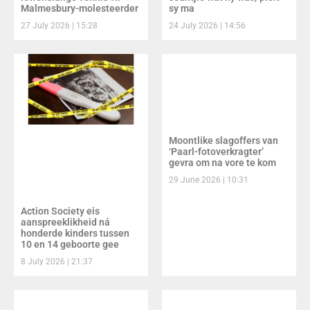
Malmesbury-molesteerder
sy ma
27 July 2026
15:28
24 July 2026
14:56
Moontlike slagoffers van
‘Paarl-fotoverkragter’
gevra om na vore te kom
29 June 2026
10:31
Action Society eis
aanspreeklikheid ná
honderde kinders tussen
10 en 14 geboorte gee
8 July 2026
21:37