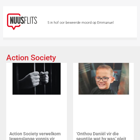
5 in hof oor beweerde moord op Emmanuel
Mbense
Dwelmhandel kry knou in George
Polisievoertuie by polisiemotorhawe deur diewe
Action Society
geteiken
Leon Schuster en Alfred Ntombela
gaan spesiale toekenning kry
Skietvoorvalle by
en naby Gautengse skole veroordeel
Totsiens,
auf Wiedersehen – Vicki du Preez se stem is stil
Action Society verwelkom
‘Onthou Daniël vir die
lewenslange vonnis vir
seuntjie wat hy was,’ pleit